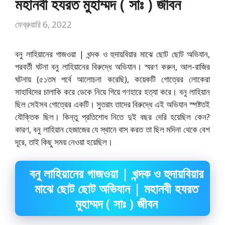
মহানবী হযরত মুহাম্মদ ( সাঃ ) জীবন
ফেব্রুয়ারি 6, 2022
বনু লাহিয়ানের গাজওয়া | খন্দক ও হুদায়বিয়ার মাঝে ছোট ছোট অভিযান,
পরবর্তী ঘটনা বনু লাহিয়ানের বিরুদ্ধে অভিযান। স্মরণ করুন, আল-রাজির
ঘটনায় (৫১তম পর্বে আলোচনা করেছি), কয়েকটি গোত্রের লোকেরা
সাহাবিদের চালাকি করে ডেকে নিয়ে গিয়ে গণহারে হত্যা করে। বনু লাহিয়ান
ছিল সেইসব গোত্রের একটি। সুতরাং তাদের বিরুদ্ধে এই অভিযান স্পষ্টতই
যৌক্তিক ছিল। কিন্তু প্রতিশোধ নিতে দুই বছর দেরি হয়েছিল কেন?
কারণ, বনু লাহিয়ান হেজাজের যে স্থানে বাস করত তা ছিল মদিনা থেকে বেশ
দূরে, তাই কিছু সময় নেওয়া হয়েছিল।
বনু লাহিয়ানের গাজওয়া | খন্দক ও হুদায়বিয়ার
মাঝে ছোট ছোট অভিযান | মহানবী হযরত
মুহাম্মদ ( সাঃ ) জীবন