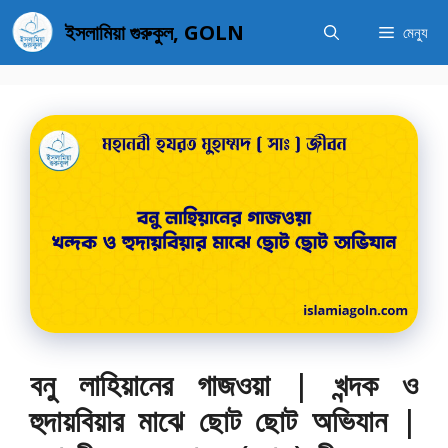
এড়িেয়
ইসলামিয়া গুরুকুল, GOLN
মেন্যু
লেখায়
যান
বনু লাহিয়ানের গাজওয়া | খন্দক ও
হুদায়বিয়ার মাঝে ছোট ছোট অভিযান |