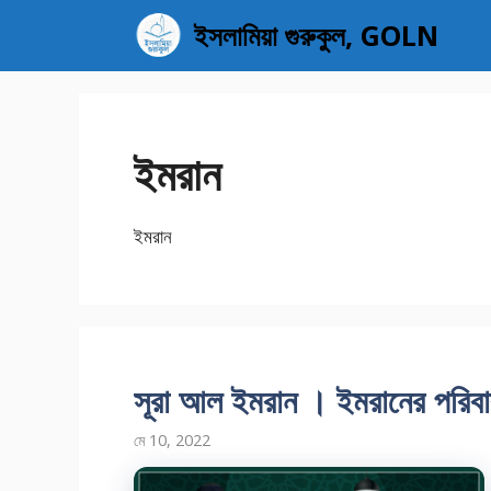
এড়িেয়
ইসলামিয়া গুরুকুল, GOLN
লেখায়
যান
ইমরান
ইমরান
সূরা আল ইমরান । ইমরানের পরিব
মে 10, 2022