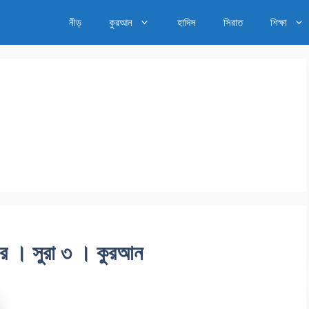
নীড়
কুরআন
হাদিস
সিরাত
শিক্ষা
ার । সুরা ৩ । কুরআন