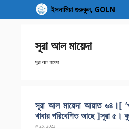
এড়িেয়
ইসলামিয়া গুরুকুল, GOLN
লেখায়
যান
সূরা আল মায়েদা
সূরা আল মায়েদা
সূরা আল মায়েদা আয়াত ৬৪।[ ‘খা
খাবার পরিবেশিত আছে ]সূরা ৫। 
মে 25, 2022