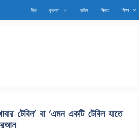
নীড়
কুরআন
হাদিস
সিরাত
শিক্ষা
বার টেবিল’ বা ‘এমন একটি টেবিল যাতে
কুরআন