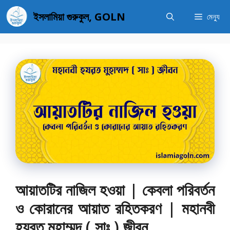
এড়িেয়
ইসলামিয়া গুরুকুল, GOLN
মেন্যু
লেখায়
যান
আয়াতটির নাজিল হওয়া | কেবলা পরিবর্তন
ও কোরানের আয়াত রহিতকরণ | মহানবী
হযরত মুহাম্মদ ( সাঃ ) জীবন