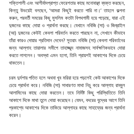
শক্তিশালী এবং আশীর্বাদপ্রাপ্ত ফেরেশতার কাছে মনোবাঞ্ছা ব্যক্ত করছেন,
কিন্তু উভয়েই বলছেন, ‘আমরা কিছুই করতে পারি না।’ তাহলে কল্পনা
করুন, পরবর্তী সময়ের কিছু মুসলিম কতটা বিপথগামী হয়ে পড়েছে, যারা এই
দুজনের কাছে দোয়া ও প্রার্থনা করছে। যেখানে নবিজি (সা) ও জিব্রাইল
(আ) দুজনের কেউই কেবলা পরিবর্তন করতে পারছেন না, সেখানে কীভাবে
তাঁরা কারও দোয়ার প্রতিদান দেবেন?
সুতরাং নবিজি (সা) কেবলা পরিবর্তনের
জন্য আল্লাহ তায়ালার সমীপে তাহাজ্জুদ নামাজসহ সার্বক্ষণিকভাবে দোয়া
করতে লাগলেন। অবস্থা এমন হলো, তিনি প্রায়শই আকাশের দিকে চেয়ে
থাকতেন।
চরম দুর্দশায় পতিত হলে অথবা খুব মরিয়া হয়ে পড়লেই কেউ আকাশের দিকে
চেয়ে প্রার্থনা করে। নবিজি (সা) সাধারণত মাথা নিচু করে আল্লাহ রাব্বুল
আলামিনের কাছে দোয়া করতেন। তবে নির্দিষ্ট কিছু পরিস্থিতিতে তিনি
আকাশে দিকে মাথা তুলে দোয়া করেছেন। যেমন, বদরের যুদ্ধের আগে তিনি
প্রকাশ্যে আকাশের দিকে তাকিয়ে আল্লাহর কাছে সাহায্যের জন্য প্রার্থনা
করেন।