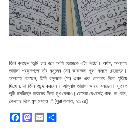
তিনি বলছেন ‘তুমি চাও বলে আমি তোমাকে এটা দিচ্ছি’। অর্থাৎ, আল্লাহ
তায়ালা প্রকৃতপক্ষে তাঁর রসুলের (সা) আকাঙ্ক্ষা পূরণ করতে চেয়েছেন।
আল্লাহ বলছেন, তিনি রসুলকে (সা) এমন এক কেবলার দিকে ঘুরিয়ে
দিচ্ছেন, যা তিনি পছন্দ করবেন। আল্লাহ তায়ালা আরও বলছেন।
সুতরাং
তুমি মসজিদুল হারামের দিকে মুখ ফেরাও। তোমরা যেখানেই থাক না কেন,
কেবলার দিকে মুখ ফেরাও।” [সুরা বাকারা, ২:১৪৪]
F
M
E
S
ac
as
m
h