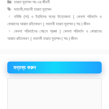
e
to
ai
ar
বিভাগ
হযরত মুহাম্মদ সাঃ এর জীবনী
b
d
l
e
সমূহ
ট্যাগ
মহানবী
,
মহানবী হযরত মুহাম্মদ
o
o
সমূহ
নবিজি (সা) ও ইহুদিদের মধ্যে উত্তেজনা | কেবলা পরিবর্তন ও
o
n
কোরানের আয়াত রহিতকরণ | মহানবী হযরত মুহাম্মদ ( সাঃ ) জীবন
k
কেবলা পরিবর্তনের পেছনে প্রজ্ঞা | কেবলা পরিবর্তন ও কোরানের
আয়াত রহিতকরণ | মহানবী হযরত মুহাম্মদ ( সাঃ ) জীবন
মন্তব্য করুন
মন্তব্য