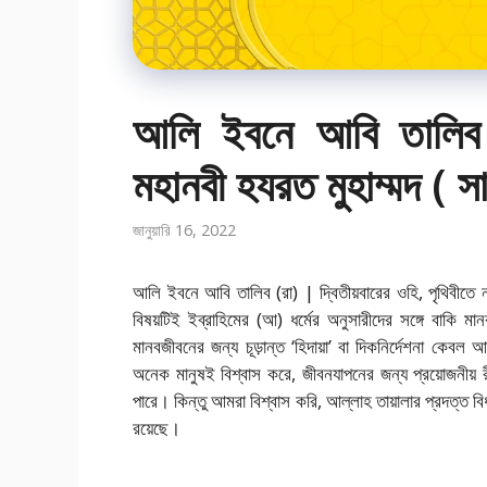
আলি ইবনে আবি তালিব (
মহানবী হযরত মুহাম্মদ ( স
জানুয়ারি 16, 2022
আলি ইবনে আবি তালিব (রা) | দ্বিতীয়বারের ওহি,
পৃথিবীতে
বিষয়টিই ইব্রাহিমের (আ) ধর্মের অনুসারীদের সঙ্গে বাকি মা
মানবজীবনের জন্য চূড়ান্ত ‘হিদায়া’ বা দিকনির্দেশনা কেবল
অনেক মানুষই বিশ্বাস করে, জীবনযাপনের জন্য প্রয়োজনীয় রীতি
পারে। কিন্তু আমরা বিশ্বাস করি, আল্লাহ তায়ালার প্রদত্ত ব
রয়েছে।