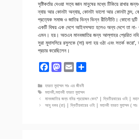
সৃষ্টিকর্তার দেওয়া সত্য
জ্ঞান মানুষের মধ্যে টিকিয়ে রাখার 
ন্যায় আর কোনটা অন্যায়, কোনটা ভালো আর কোনটা মন্দ
প্রত্যেক সমাজ ও জাতির ভিন্ন ভিন্ন
রীতিনীতি। কোনো দুটি দ
একটি বিষয় এক দেশে আইনসম্মত হলেও অন্য দেশে তা না-
এমন। হয়। অতএব মানবজাতির জন্য আল্লাহর প্রেরিত নবি থা
সুরা মুদাসসিরে রসুলকে (সা) বলা হয় ওঠা
এবং সতর্ক করো’, তখ
প্রচার করেছিলেন।
F
M
E
S
ac
as
m
h
e
to
ai
ar
বিভাগ
হযরত মুহাম্মদ সাঃ এর জীবনী
সমূহ
ট্যাগ
মহানবী
,
মহানবী হযরত মুহাম্মদ
b
d
l
e
সমূহ
মানবজাতির জন্য নবির প্রয়োজন কেন? | দ্বিতীয়বারের ওহি | মহানব
o
o
আবু বকর (রা) | দ্বিতীয়বারের ওহি | মহানবী হযরত মুহাম্মদ ( সাঃ
o
n
k