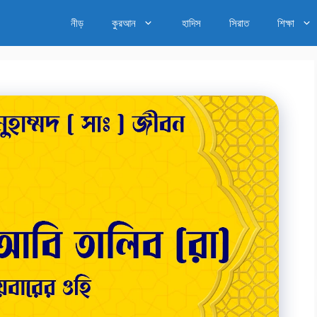
নীড়
কুরআন
হাদিস
সিরাত
শিক্ষা