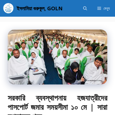
এড়িেয়
ইসলামিয়া গুরুকুল, GOLN
মেন্যু
লেখায়
যান
সরকারি ব্যবস্থাপনায় হজযাত্রীদের
পাসপোর্ট জমার সময়সীমা ১০ মে | সারা