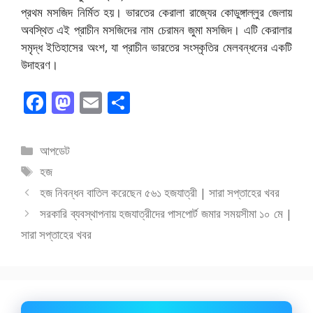
প্রথম মসজিদ নির্মিত হয়। ভারতের কেরালা রাজ্যের কোডুঙ্গাল্লুর জেলায়
অবস্থিত এই প্রাচীন মসজিদের নাম চেরামন জুমা মসজিদ। এটি কেরালার
সমৃদ্ধ ইতিহাসের অংশ, যা প্রাচীন ভারতের সংস্কৃতির মেলবন্ধনের একটি
উদাহরণ।
F
M
E
S
ac
as
m
h
e
to
ai
ar
বিভাগ
আপডেট
b
d
l
e
সমূহ
ট্যাগ
হজ
o
o
সমূহ
হজ নিবন্ধন বাতিল করেছেন ৫৬১ হজযাত্রী | সারা সপ্তাহের খবর
o
n
সরকারি ব্যবস্থাপনায় হজযাত্রীদের পাসপোর্ট জমার সময়সীমা ১০ মে |
k
সারা সপ্তাহের খবর