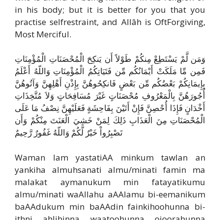
in his body; but it is better for you that you
practise self­restraint, and Allâh is Oft­Forgiving,
Most Merciful.
وَمَن لَّمْ يَسْتَطِعْ مِنكُمْ طَوْلاً أَن يَنكِحَ الْمُحْصَنَاتِ الْمُؤْمِنَاتِ
فَمِن مِّا مَلَكَتْ أَيْمَانُكُم مِّن فَتَيَاتِكُمُ الْمُؤْمِنَاتِ وَاللّهُ أَعْلَمُ
بِإِيمَانِكُمْ بَعْضُكُم مِّن بَعْضٍ فَانكِحُوهُنَّ بِإِذْنِ أَهْلِهِنَّ وَآتُوهُنَّ
أُجُورَهُنَّ بِالْمَعْرُوفِ مُحْصَنَاتٍ غَيْرَ مُسَافِحَاتٍ وَلاَ مُتَّخِذَاتِ
أَخْدَانٍ فَإِذَا أُحْصِنَّ فَإِنْ أَتَيْنَ بِفَاحِشَةٍ فَعَلَيْهِنَّ نِصْفُ مَا عَلَى
الْمُحْصَنَاتِ مِنَ الْعَذَابِ ذَلِكَ لِمَنْ خَشِيَ الْعَنَتَ مِنْكُمْ وَأَن
تَصْبِرُواْ خَيْرٌ لَّكُمْ وَاللّهُ غَفُورٌ رَّحِيمٌ
Waman lam yastatiAA minkum tawlan an
yankiha almuhsanati almu/minati famin ma
malakat aymanukum min fatayatikumu
almu/minati waAllahu aAAlamu bi-eemanikum
baAAdukum min baAAdin fainkihoohunna bi-
ithni ahlihinna waatoohunna ojoorahunna