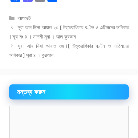
ac
as
m
h
e
to
ai
ar
বিভাগ
আপডেট
b
d
l
e
সমূহ
সূরা আন নিসা আয়াত ২৩ [ উত্তরাধিকার বণ্টন ও এতিমদের অধিকার
o
o
] সূরা নং ৪ । মাদানী সূরা । আল কুরআন
o
n
সূরা আন নিসা আয়াত ৩৪।[ উত্তরাধিকার বণ্টন ও এতিমদের
k
অধিকার ] সূরা ৪ । কুরআন
মন্তব্য করুন
মন্তব্য