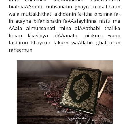
bialmaAAroofi muhsanatin ghayra masafihatin
wala muttakhithati akhdanin fa-itha ohsinna fa-
in atayna bifahishatin faAAalayhinna nisfu ma
AAala almuhsanati mina alAAathabi thalika
liman khashiya alAAanata minkum waan
tasbiroo khayrun lakum waAllahu ghafoorun
raheemun