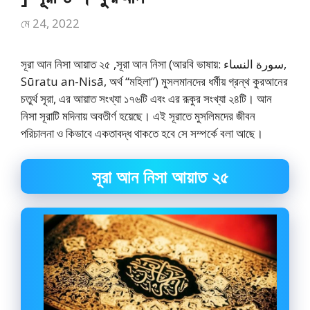
মে 24, 2022
সূরা আন নিসা আয়াত ২৫ ,সূরা আন নিসা (আরবি ভাষায়: سورة النساء,
Sūratu an-Nisā, অর্থ “মহিলা”) মুসলমানদের ধর্মীয় গ্রন্থ কুরআনের
চতুর্থ সূরা, এর আয়াত সংখ্যা ১৭৬টি এবং এর রূকুর সংখ্যা ২৪টি। আন
নিসা সূরাটি মদিনায় অবতীর্ণ হয়েছে। এই সূরাতে মুসলিমদের জীবন
পরিচালনা ও কিভাবে একতাবদ্ধ থাকতে হবে সে সম্পর্কে বলা আছে।
সূরা আন নিসা আয়াত ২৫