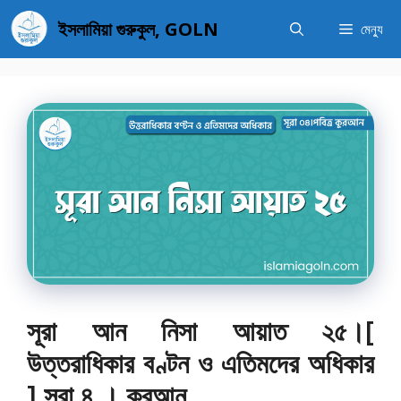
এড়িেয়
ইসলামিয়া গুরুকুল, GOLN
মেন্যু
লেখায়
যান
সূরা আন নিসা আয়াত ২৫।[
উত্তরাধিকার বণ্টন ও এতিমদের অধিকার
] সূরা ৪ । কুরআন