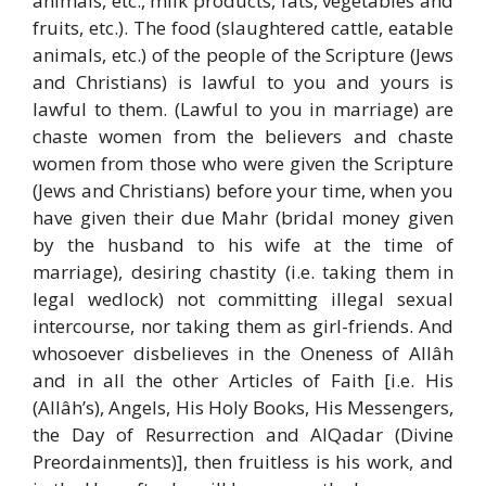
animals, etc., milk products, fats, vegetables and
fruits, etc.). The food (slaughtered cattle, eatable
animals, etc.) of the people of the Scripture (Jews
and Christians) is lawful to you and yours is
lawful to them. (Lawful to you in marriage) are
chaste women from the believers and chaste
women from those who were given the Scripture
(Jews and Christians) before your time, when you
have given their due Mahr (bridal money given
by the husband to his wife at the time of
marriage), desiring chastity (i.e. taking them in
legal wedlock) not committing illegal sexual
intercourse, nor taking them as girl-friends. And
whosoever disbelieves in the Oneness of Allâh
and in all the other Articles of Faith [i.e. His
(Allâh’s), Angels, His Holy Books, His Messengers,
the Day of Resurrection and Al­Qadar (Divine
Preordainments)], then fruitless is his work, and