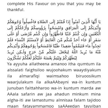
complete His Favour on you that you may be
thankful.
يَا أَيُّهَا الَّذِينَ آمَنُواْ إِذَا قُمْتُمْ إِلَى الصَّلاةِ فاغْسِلُواْ وُجُوهَكُمْ
وَأَيْدِيَكُمْ إِلَى الْمَرَافِقِ وَامْسَحُواْ بِرُؤُوسِكُمْ وَأَرْجُلَكُمْ إِلَى
الْكَعْبَينِ وَإِن كُنتُمْ جُنُبًا فَاطَّهَّرُواْ وَإِن كُنتُم مَّرْضَى أَوْ عَلَى
سَفَرٍ أَوْ جَاء أَحَدٌ مَّنكُم مِّنَ الْغَائِطِ أَوْ لاَمَسْتُمُ النِّسَاء فَلَمْ
تَجِدُواْ مَاء فَتَيَمَّمُواْ صَعِيدًا طَيِّبًا فَامْسَحُواْ بِوُجُوهِكُمْ وَأَيْدِيكُم
مِّنْهُ مَا يُرِيدُ اللّهُ لِيَجْعَلَ عَلَيْكُم مِّنْ حَرَجٍ وَلَـكِن يُرِيدُ
لِيُطَهَّرَكُمْ وَلِيُتِمَّ نِعْمَتَهُ عَلَيْكُمْ لَعَلَّكُمْ تَشْكُرُونَ
Ya ayyuha allatheena amanoo itha qumtum ila
alssalati faighsiloo wujoohakum waaydiyakum
ila almarafiqi waimsahoo biruoosikum
waarjulakum ila alkaAAbayni wa-in kuntum
junuban faittahharoo wa-in kuntum marda aw
AAala safarin aw jaa ahadun minkum mina
algha-iti aw lamastumu alnnisaa falam tajidoo
maan fatayammamoo saAAeedan tayyiban