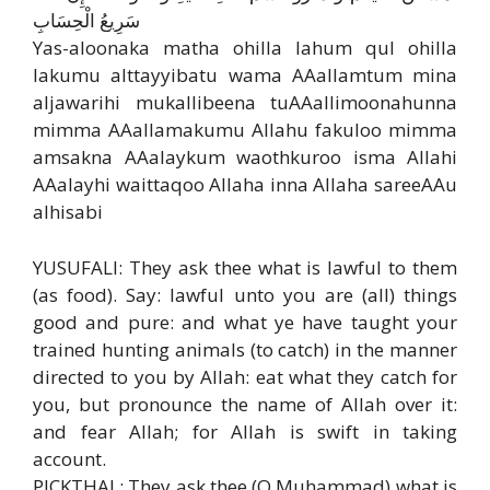
سَرِيعُ الْحِسَابِ
Yas-aloonaka matha ohilla lahum qul ohilla
lakumu alttayyibatu wama AAallamtum mina
aljawarihi mukallibeena tuAAallimoonahunna
mimma AAallamakumu Allahu fakuloo mimma
amsakna AAalaykum waothkuroo isma Allahi
AAalayhi waittaqoo Allaha inna Allaha sareeAAu
alhisabi
YUSUFALI: They ask thee what is lawful to them
(as food). Say: lawful unto you are (all) things
good and pure: and what ye have taught your
trained hunting animals (to catch) in the manner
directed to you by Allah: eat what they catch for
you, but pronounce the name of Allah over it:
and fear Allah; for Allah is swift in taking
account.
PICKTHAL: They ask thee (O Muhammad) what is