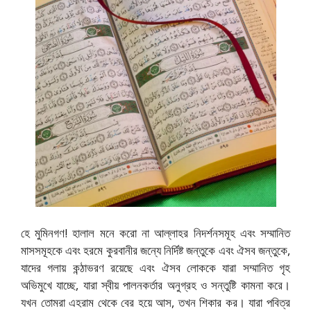
হে মুমিনগণ! হালাল মনে করো না আল্লাহর নিদর্শনসমূহ এবং সম্মানিত
মাসসমূহকে এবং হরমে কুরবানীর জন্যে নির্দিষ্ট জন্তুকে এবং ঐসব জন্তুকে,
যাদের গলায় কন্ঠাভরণ রয়েছে এবং ঐসব লোককে যারা সম্মানিত গৃহ
অভিমুখে যাচ্ছে, যারা স্বীয় পালনকর্তার অনুগ্রহ ও সন্তুষ্টি কামনা করে।
যখন তোমরা এহরাম থেকে বের হয়ে আস, তখন শিকার কর। যারা পবিত্র