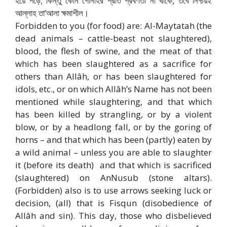
হয়ে পড়ে; কিন্তু কোন গোনাহর প্রতি প্রবণতা না থাকে, তবে নিশ্চয়ই
আল্লাহ তা’আলা ক্ষমাশীল।
Forbidden to you (for food) are: Al-Maytatah (the
dead animals – cattle-beast not slaughtered),
blood, the flesh of swine, and the meat of that
which has been slaughtered as a sacrifice for
others than Allâh, or has been slaughtered for
idols, etc., or on which Allâh’s Name has not been
mentioned while slaughtering, and that which
has been killed by strangling, or by a violent
blow, or by a headlong fall, or by the goring of
horns – and that which has been (partly) eaten by
a wild animal – unless you are able to slaughter
it (before its death) ­ and that which is sacrificed
(slaughtered) on An­Nusub (stone altars).
(Forbidden) also is to use arrows seeking luck or
decision, (all) that is Fisqun (disobedience of
Allâh and sin). This day, those who disbelieved