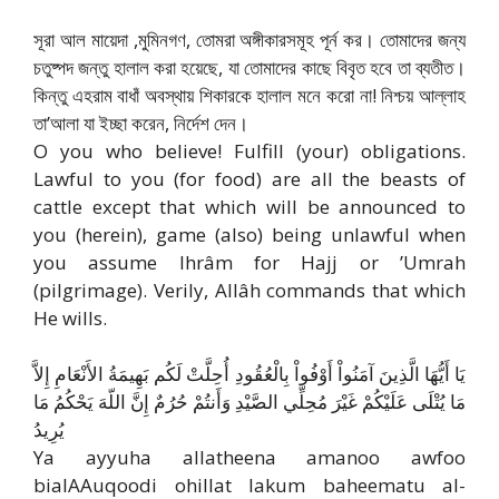
সূরা আল মায়েদা ,মুমিনগণ, তোমরা অঙ্গীকারসমূহ পূর্ন কর। তোমাদের জন্য
চতুষ্পদ জন্তু হালাল করা হয়েছে, যা তোমাদের কাছে বিবৃত হবে তা ব্যতীত।
কিন্তু এহরাম বাধাঁ অবস্থায় শিকারকে হালাল মনে করো না! নিশ্চয় আল্লাহ
তা’আলা যা ইচ্ছা করেন, নির্দেশ দেন।
O you who believe! Fulfill (your) obligations.
Lawful to you (for food) are all the beasts of
cattle except that which will be announced to
you (herein), game (also) being unlawful when
you assume Ihrâm for Hajj or ’Umrah
(pilgrimage). Verily, Allâh commands that which
He wills.
يَا أَيُّهَا الَّذِينَ آمَنُواْ أَوْفُواْ بِالْعُقُودِ أُحِلَّتْ لَكُم بَهِيمَةُ الأَنْعَامِ إِلاَّ
مَا يُتْلَى عَلَيْكُمْ غَيْرَ مُحِلِّي الصَّيْدِ وَأَنتُمْ حُرُمٌ إِنَّ اللّهَ يَحْكُمُ مَا
يُرِيدُ
Ya ayyuha allatheena amanoo awfoo
bialAAuqoodi ohillat lakum baheematu al-