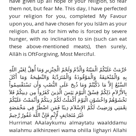
have given up all hope of your religion, so fear
them not, but fear Me. This day, I have perfected
your religion for you, completed My Favour
upon you, and have chosen for you Islâm as your
religion. But as for him who is forced by severe
hunger, with no inclination to sin (such can eat
these above-mentioned meats), then surely,
Allâh is Oft­Forgiving, Most Merciful.
حُرِّمَتْ عَلَيْكُمُ الْمَيْتَةُ وَالْدَّمُ وَلَحْمُ الْخِنْزِيرِ وَمَا أُهِلَّ لِغَيْرِ اللّهِ
بِهِ وَالْمُنْخَنِقَةُ وَالْمَوْقُوذَةُ وَالْمُتَرَدِّيَةُ وَالنَّطِيحَةُ وَمَا أَكَلَ
السَّبُعُ إِلاَّ مَا ذَكَّيْتُمْ وَمَا ذُبِحَ عَلَى النُّصُبِ وَأَن تَسْتَقْسِمُواْ
بِالأَزْلاَمِ ذَلِكُمْ فِسْقٌ الْيَوْمَ يَئِسَ الَّذِينَ كَفَرُواْ مِن دِينِكُمْ فَلاَ
تَخْشَوْهُمْ وَاخْشَوْنِ الْيَوْمَ أَكْمَلْتُ لَكُمْ دِينَكُمْ وَأَتْمَمْتُ عَلَيْكُمْ
نِعْمَتِي وَرَضِيتُ لَكُمُ الإِسْلاَمَ دِينًا فَمَنِ اضْطُرَّ فِي مَخْمَصَةٍ
غَيْرَ مُتَجَانِفٍ لِّإِثْمٍ فَإِنَّ اللّهَ غَفُورٌ رَّحِيمٌ
Hurrimat AAalaykumu almaytatu waalddamu
walahmu alkhinzeeri wama ohilla lighayri Allahi