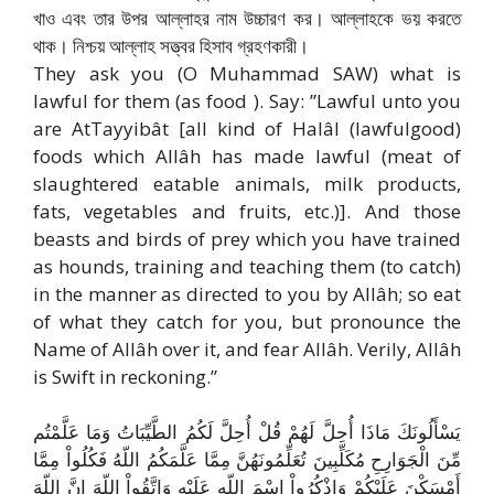
খাও এবং তার উপর আল্লাহর নাম উচ্চারণ কর। আল্লাহকে ভয় করতে
থাক। নিশ্চয় আল্লাহ সত্ত্বর হিসাব গ্রহণকারী।
They ask you (O Muhammad SAW) what is
lawful for them (as food ). Say: ”Lawful unto you
are At­Tayyibât [all kind of Halâl (lawful­good)
foods which Allâh has made lawful (meat of
slaughtered eatable animals, milk products,
fats, vegetables and fruits, etc.)]. And those
beasts and birds of prey which you have trained
as hounds, training and teaching them (to catch)
in the manner as directed to you by Allâh; so eat
of what they catch for you, but pronounce the
Name of Allâh over it, and fear Allâh. Verily, Allâh
is Swift in reckoning.”
يَسْأَلُونَكَ مَاذَا أُحِلَّ لَهُمْ قُلْ أُحِلَّ لَكُمُ الطَّيِّبَاتُ وَمَا عَلَّمْتُم
مِّنَ الْجَوَارِحِ مُكَلِّبِينَ تُعَلِّمُونَهُنَّ مِمَّا عَلَّمَكُمُ اللّهُ فَكُلُواْ مِمَّا
أَمْسَكْنَ عَلَيْكُمْ وَاذْكُرُواْ اسْمَ اللّهِ عَلَيْهِ وَاتَّقُواْ اللّهَ إِنَّ اللّهَ