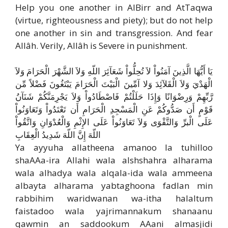
Help you one another in Al­Birr and At­Taqwa
(virtue, righteousness and piety); but do not help
one another in sin and transgression. And fear
Allâh. Verily, Allâh is Severe in punishment.
يَا أَيُّهَا الَّذِينَ آمَنُواْ لاَ تُحِلُّواْ شَعَآئِرَ اللّهِ وَلاَ الشَّهْرَ الْحَرَامَ وَلاَ
الْهَدْيَ وَلاَ الْقَلآئِدَ وَلا آمِّينَ الْبَيْتَ الْحَرَامَ يَبْتَغُونَ فَضْلاً مِّن
رَّبِّهِمْ وَرِضْوَانًا وَإِذَا حَلَلْتُمْ فَاصْطَادُواْ وَلاَ يَجْرِمَنَّكُمْ شَنَآنُ
قَوْمٍ أَن صَدُّوكُمْ عَنِ الْمَسْجِدِ الْحَرَامِ أَن تَعْتَدُواْ وَتَعَاوَنُواْ
عَلَى الْبرِّ وَالتَّقْوَى وَلاَ تَعَاوَنُواْ عَلَى الإِثْمِ وَالْعُدْوَانِ وَاتَّقُواْ
اللّهَ إِنَّ اللّهَ شَدِيدُ الْعِقَابِ
Ya ayyuha allatheena amanoo la tuhilloo
shaAAa-ira Allahi wala alshshahra alharama
wala alhadya wala alqala-ida wala ammeena
albayta alharama yabtaghoona fadlan min
rabbihim waridwanan wa-itha halaltum
faistadoo wala yajrimannakum shanaanu
qawmin an saddookum AAani almasjidi