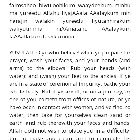
faimsahoo biwujoohikum waaydeekum minhu
ma yureedu Allahu liyajAAala AAalaykum min
harajin walakin yureedu liyutahhirakum
waliyutimma niAAmatahu AAalaykum
laAAallakum tashkuroona
YUSUFALI: O ye who believe! when ye prepare for
prayer, wash your faces, and your hands (and
arms) to the elbows; Rub your heads (with
water); and (wash) your feet to the ankles. If ye
are in a state of ceremonial impurity, bathe your
whole body. But if ye are ill, or on a journey, or
one of you cometh from offices of nature, or ye
have been in contact with women, and ye find no
water, then take for yourselves clean sand or
earth, and rub therewith your faces and hands,
Allah doth not wish to place you in a difficulty,
but to make you clean, and to complete his