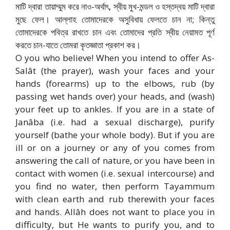
মাটি দ্বারা তায়াম্মুম করে নাও-অর্থাৎ, স্বীয় মুখ-মন্ডল ও হস্তদ্বয় মাটি দ্বারা
মুছে ফেল। আল্লাহ তোমাদেরকে অসুবিধায় ফেলতে চান না; কিন্তু
তোমাদেরকে পবিত্র রাখতে চান এবং তোমাদের প্রতি স্বীয় নেয়ামত পূর্ণ
করতে চান-যাতে তোমরা কৃতজ্ঞাতা প্রকাশ কর।
O you who believe! When you intend to offer As-
Salât (the prayer), wash your faces and your
hands (forearms) up to the elbows, rub (by
passing wet hands over) your heads, and (wash)
your feet up to ankles. If you are in a state of
Janâba (i.e. had a sexual discharge), purify
yourself (bathe your whole body). But if you are
ill or on a journey or any of you comes from
answering the call of nature, or you have been in
contact with women (i.e. sexual intercourse) and
you find no water, then perform Tayammum
with clean earth and rub therewith your faces
and hands. Allâh does not want to place you in
difficulty, but He wants to purify you, and to