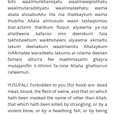
bihi waalmunkhaniqatu waalmawqoothatu
waalmutaraddiyatu waalnnateehatu wama
akala alssabuAAu illa ma thakkaytum wama
thubiha AAala alnnusubi waan tastaqsimoo
bial-azlami thalikum fisqun alyawma ya-isa
allatheena kafaroo min deenikum fala
takhshawhum waikhshawni alyawma akmaltu
lakum deenakum waatmamtu AAalaykum
niAAmatee waradeetu lakumu al-islama deenan
famani idturra fee makhmasatin ghayra
mutajanifin li-ithmin fa-inna Allaha ghafoorun
raheemun
YUSUFALI: Forbidden to you (for food) are: dead
meat, blood, the flesh of swine, and that on which
hath been invoked the name of other than Allah;
that which hath been killed by strangling, or by a
violent blow, or by a headlong fall, or by being