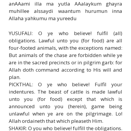
anAAami illa ma yutla AAalaykum ghayra
muhillee alssaydi waantum hurumun inna
Allaha yahkumu ma yureedu
YUSUFALI: O ye who believe! fulfil (all)
obligations. Lawful unto you (for food) are all
four-footed animals, with the exceptions named:
But animals of the chase are forbidden while ye
are in the sacred precincts or in pilgrim garb: for
Allah doth command according to His will and
plan.
PICKTHAL: O ye who believe! Fulfil your
indentures. The beast of cattle is made lawful
unto you (for food) except that which is
announced unto you (herein), game being
unlawful when ye are on the pilgrimage. Lo!
Allah ordaineth that which pleaseth Him.
SHAKIR: O you who believe! fulfill the obligations.