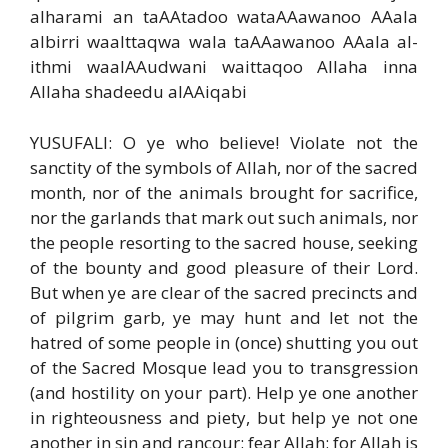
alharami an taAAtadoo wataAAawanoo AAala
albirri waalttaqwa wala taAAawanoo AAala al-
ithmi waalAAudwani waittaqoo Allaha inna
Allaha shadeedu alAAiqabi
YUSUFALI: O ye who believe! Violate not the
sanctity of the symbols of Allah, nor of the sacred
month, nor of the animals brought for sacrifice,
nor the garlands that mark out such animals, nor
the people resorting to the sacred house, seeking
of the bounty and good pleasure of their Lord.
But when ye are clear of the sacred precincts and
of pilgrim garb, ye may hunt and let not the
hatred of some people in (once) shutting you out
of the Sacred Mosque lead you to transgression
(and hostility on your part). Help ye one another
in righteousness and piety, but help ye not one
another in sin and rancour: fear Allah: for Allah is