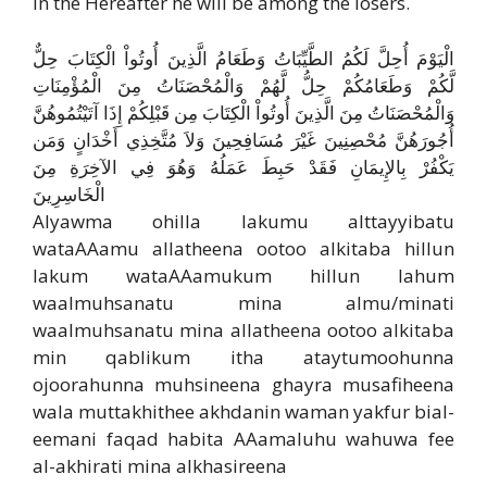
in the Hereafter he will be among the losers.
الْيَوْمَ أُحِلَّ لَكُمُ الطَّيِّبَاتُ وَطَعَامُ الَّذِينَ أُوتُواْ الْكِتَابَ حِلٌّ
لَّكُمْ وَطَعَامُكُمْ حِلُّ لَّهُمْ وَالْمُحْصَنَاتُ مِنَ الْمُؤْمِنَاتِ
وَالْمُحْصَنَاتُ مِنَ الَّذِينَ أُوتُواْ الْكِتَابَ مِن قَبْلِكُمْ إِذَا آتَيْتُمُوهُنَّ
أُجُورَهُنَّ مُحْصِنِينَ غَيْرَ مُسَافِحِينَ وَلاَ مُتَّخِذِي أَخْدَانٍ وَمَن
يَكْفُرْ بِالإِيمَانِ فَقَدْ حَبِطَ عَمَلُهُ وَهُوَ فِي الآخِرَةِ مِنَ
الْخَاسِرِينَ
Alyawma ohilla lakumu alttayyibatu
wataAAamu allatheena ootoo alkitaba hillun
lakum wataAAamukum hillun lahum
waalmuhsanatu mina almu/minati
waalmuhsanatu mina allatheena ootoo alkitaba
min qablikum itha ataytumoohunna
ojoorahunna muhsineena ghayra musafiheena
wala muttakhithee akhdanin waman yakfur bial-
eemani faqad habita AAamaluhu wahuwa fee
al-akhirati mina alkhasireena