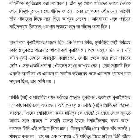
বাহিনীকে প্রতিরোধ করা অসম্ভব। তাঁরা দূর থেকে খালিদের দলকে দেখতে
পেয়ে সিদ্ধান্ত নেন যে, খালিদ ও তার দলের লোকদের পৌঁছানোর আগেই
তাঁরা পাহাড়ের দিকে সরে গিয়ে আশ্রয় নেবেন। আনসাররা ওহুদ পর্বতের
নাড়িনক্ষত্র চিনতেন, কোথায় লুকাতে হবে তা তাঁদের জানা ছিল।
অন্যদিকে কুরাইশদের সামনে ছিল এক বিশাল পর্বত, মুসলিমরা সেই পর্বতের
কোথায় লুকাতে পারেন তা ধারণা করা কুরাইশদের পক্ষে সম্ভব ছিল না।
নবি
করিম (সা) যেখানে অবস্থান করছিলেন, সেখান থেকে সরে গিয়ে পর্বতের
ছোট ও সরু একটি গর্ত বা খোঁড়লের মধ্যে আশ্রয় নেন। সেই স্থানটি ছিল
এমনই অপরিসর যে একজন বা সর্বোচ্চ দুইজনের পক্ষে একসঙ্গে প্রবেশ করা
সম্ভব ছিল, তার বেশি নয় ।
নবিজি (সা) ও সাহাবিরা যখন পর্বতের পেছনে লুকালেন, ততক্ষণে কুরাইশদের
দল কাছাকাছি চলে এসেছে। এই অবস্থায় নবিজি (সা) সাহাবিদের জিজ্ঞেস
করলেন, “এদের মোকাবেলা করার দায়িত্ব কে নেবে? যে নেবে সে জান্নাতে
আমার সঙ্গে থাকবে।” সাহাবি তালহা ইবনে উবাইদিল্লাহ সবার আগে
বললেন তিনি এই দায়িত্ব নিতে চান। কিন্তু নবিজি (সা) তাঁকে তাঁর সঙ্গেই।
থাকতে বললেন। তারপর এক আনসার এই দায়িত্ব নিতে চাইলে তিনি তাঁকে