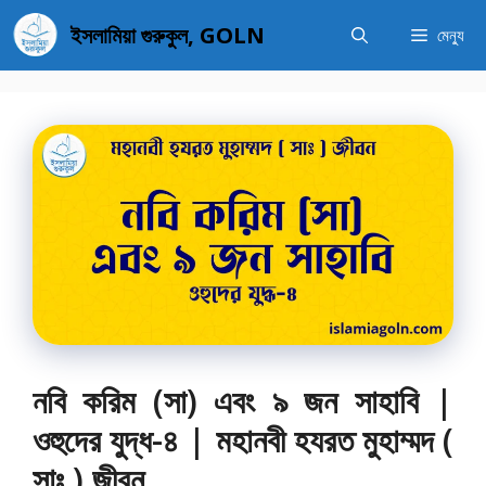
এড়িেয়
ইসলামিয়া গুরুকুল, GOLN
মেন্যু
লেখায়
যান
নবি করিম (সা) এবং ৯ জন সাহাবি |
ওহুদের যুদ্ধ-৪ | মহানবী হযরত মুহাম্মদ (
সাঃ ) জীবন