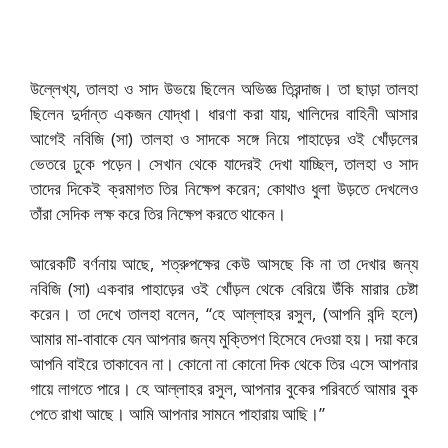
উল্লেখ্য, তালহা ও সাদ উভয়ে ছিলেন অভিজ্ঞ তিরন্দাজ। তা ছাড়া তালহা
ছিলেন দুর্দান্ত একজন যোদ্ধা। ধারণা করা যায়, খালিদের বাহিনী আসার
আগেই নবিজি (সা) তালহা ও সাদকে সঙ্গে নিয়ে পাহাড়ের ওই খোঁড়লের
ভেতরে ঢুকে পড়েন। সেখান থেকে যাদেরই দেখা যাচ্ছিল, তালহা ও সাদ
তাদের দিকেই ক্রমাগত তির নিক্ষেপ করেন; কোথাও ধুলা উড়তে দেখলেও
তাঁরা সেদিক লক্ষ করে তির নিক্ষেপ করতে থাকেন।
আরেকটি বর্ণনায় আছে, শত্রুপক্ষের কেউ আসছে কি না তা দেখার জন্য
নবিজি (সা) একবার পাহাড়ের ওই খোঁড়ল থেকে বেরিয়ে উঁকি মারার চেষ্টা
করেন। তা দেখে তালহা বলেন, “হে আল্লাহর রসুল, (আপনি বন্দি হলে)
আমার মা-বাবাকে যেন আপনার জন্য মুক্তিপণ হিসেবে দেওয়া হয়। দয়া করে
আপনি বাইরে তাকাবেন না। কোনো না কোনো দিক থেকে তির এসে আপনার
গায়ে লাগতে পারে। হে আল্লাহর রসুল, আপনার বুকের পরিবর্তে আমার বুক
পেতে রাখা আছে। আমি আপনার সামনে পাহারায় আছি।”