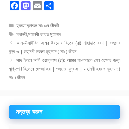
F
M
E
S
ac
as
m
h
e
to
ai
ar
বিভাগ
হযরত মুহাম্মদ সাঃ এর জীবনী
b
d
l
e
সমূহ
ট্যাগ
মহানবী
,
মহানবী হযরত মুহাম্মদ
o
o
সমূহ
আল-উসাইরিম আমর ইবনে সাবিতের (রা) শাহাদাত বরণ | ওহুদের
o
n
যুদ্ধ-৩ | মহানবী হযরত মুহাম্মদ ( সাঃ ) জীবন
k
সাদ ইবনে আবি ওয়াক্কাস (রা): আমার মা-বাবাকে যেন তোমার জন্য
মুক্তিপণ হিসেবে দেওয়া হয় | ওহুদের যুদ্ধ-৪ | মহানবী হযরত মুহাম্মদ (
সাঃ ) জীবন
মন্তব্য করুন
মন্তব্য